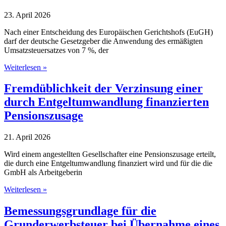
GmbH
23. April 2026
Nach einer Entscheidung des Europäischen Gerichtshofs (EuGH)
darf der deutsche Gesetzgeber die Anwendung des ermäßigten
Umsatzsteuersatzes von 7 %, der
Umsatzsteuerliches
Weiterlesen »
Aufteilungsgebot
für
Fremdüblichkeit der Verzinsung einer
Hotelübernachtungen
durch Entgeltumwandlung finanzierten
mit
Nebenleistungen
Pensionszusage
europarechtskonform
21. April 2026
Wird einem angestellten Gesellschafter eine Pensionszusage erteilt,
die durch eine Entgeltumwandlung finanziert wird und für die die
GmbH als Arbeitgeberin
Fremdüblichkeit
Weiterlesen »
der
Verzinsung
Bemessungsgrundlage für die
einer
Grunderwerbsteuer bei Übernahme eines
durch