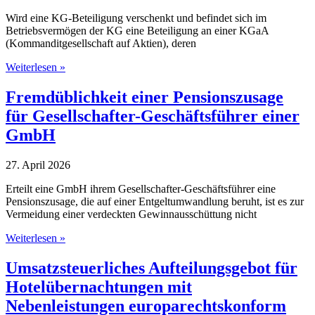
Wird eine KG-Beteiligung verschenkt und befindet sich im
Betriebsvermögen der KG eine Beteiligung an einer KGaA
(Kommanditgesellschaft auf Aktien), deren
Privilegierung
Weiterlesen »
der
Schenkung
Fremdüblichkeit einer Pensionszusage
eines
für Gesellschafter-Geschäftsführer einer
KG-
Anteils
GmbH
mit
Beteiligung
27. April 2026
an
einer
Erteilt eine GmbH ihrem Gesellschafter-Geschäftsführer eine
KGaA
Pensionszusage, die auf einer Entgeltumwandlung beruht, ist es zur
Vermeidung einer verdeckten Gewinnausschüttung nicht
Fremdüblichkeit
Weiterlesen »
einer
Pensionszusage
Umsatzsteuerliches Aufteilungsgebot für
für
Hotelübernachtungen mit
Gesellschafter-
Geschäftsführer
Nebenleistungen europarechtskonform
einer