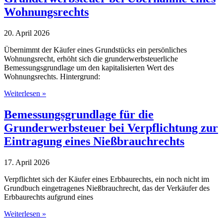
Entgeltumwandlung
Wohnungsrechts
finanzierten
Pensionszusage
20. April 2026
Übernimmt der Käufer eines Grundstücks ein persönliches
Wohnungsrecht, erhöht sich die grunderwerbsteuerliche
Bemessungsgrundlage um den kapitalisierten Wert des
Wohnungsrechts. Hintergrund:
Bemessungsgrundlage
Weiterlesen »
für
die
Bemessungsgrundlage für die
Grunderwerbsteuer
Grunderwerbsteuer bei Verpflichtung zur
bei
Übernahme
Eintragung eines Nießbrauchrechts
eines
Wohnungsrechts
17. April 2026
Verpflichtet sich der Käufer eines Erbbaurechts, ein noch nicht im
Grundbuch eingetragenes Nießbrauchrecht, das der Verkäufer des
Erbbaurechts aufgrund eines
Bemessungsgrundlage
Weiterlesen »