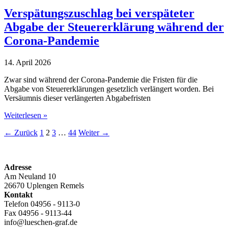
für
die
Verspätungszuschlag bei verspäteter
Grunderwerbsteuer
Abgabe der Steuererklärung während der
bei
Verpflichtung
Corona-Pandemie
zur
Eintragung
14. April 2026
eines
Nießbrauchrechts
Zwar sind während der Corona-Pandemie die Fristen für die
Abgabe von Steuererklärungen gesetzlich verlängert worden. Bei
Versäumnis dieser verlängerten Abgabefristen
Verspätungszuschlag
Weiterlesen »
bei
←
Zurück
1
2
3
…
44
Weiter
→
verspäteter
Abgabe
der
Steuererklärung
Adresse
während
Am Neuland 10
der
26670 Uplengen Remels
Corona-
Kontakt
Pandemie
Telefon 04956 - 9113-0
Fax 04956 - 9113-44
info@lueschen-graf.de