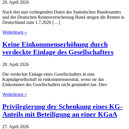
29. April 2026
Nach den nun vorliegenden Daten des Statistischen Bundesamtes
und der Deutschen Rentenversicherung Bund steigen die Renten in
Deutschland zum 1.7.2026 […]
Die
Weiterlesen »
Renten
steigen
Keine Einkommenserhöhung durch
verdeckte Einlage des Gesellschafters
28. April 2026
Die verdeckte Einlage eines Gesellschafters in eine
Kapitalgesellschaft ist einkommensneutral, wenn sie das
Einkommen des Gesellschafters nicht gemindert hat. Dies
Keine
Weiterlesen »
Einkommenserhöhung
durch
Privilegierung der Schenkung eines KG-
verdeckte
Anteils mit Beteiligung an einer KGaA
Einlage
des
Gesellschafters
27. April 2026