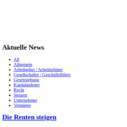
Aktuelle News
Filter
All
Allgemein
posts
Arbeitgeber / Arbeitnehmer
by
Gesellschafter / Geschäftsführer
Gesetzgebung
category
Kapitalanleger
Recht
Steuern
Unternehmer
Vermieter
Die Renten steigen