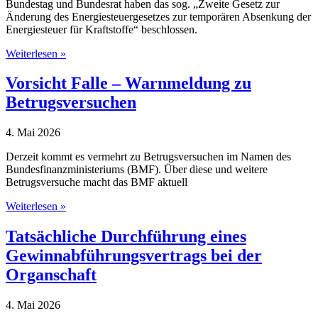
Bundestag und Bundesrat haben das sog. „Zweite Gesetz zur
Änderung des Energiesteuergesetzes zur temporären Absenkung der
Energiesteuer für Kraftstoffe“ beschlossen.
Tankrabatt
Weiterlesen »
verabschiedet
Vorsicht Falle – Warnmeldung zu
Betrugsversuchen
4. Mai 2026
Derzeit kommt es vermehrt zu Betrugsversuchen im Namen des
Bundesfinanzministeriums (BMF). Über diese und weitere
Betrugsversuche macht das BMF aktuell
Vorsicht
Weiterlesen »
Falle
–
Tatsächliche Durchführung eines
Warnmeldung
Gewinnabführungsvertrags bei der
zu
Betrugsversuchen
Organschaft
4. Mai 2026