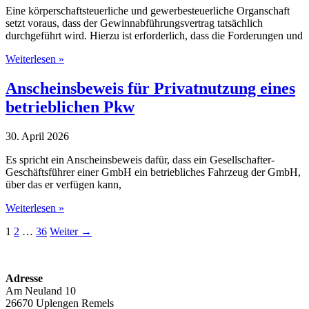
Eine körperschaftsteuerliche und gewerbesteuerliche Organschaft
setzt voraus, dass der Gewinnabführungsvertrag tatsächlich
durchgeführt wird. Hierzu ist erforderlich, dass die Forderungen und
Tatsächliche
Weiterlesen »
Durchführung
eines
Anscheinsbeweis für Privatnutzung eines
Gewinnabführungsvertrags
betrieblichen Pkw
bei
der
Organschaft
30. April 2026
Es spricht ein Anscheinsbeweis dafür, dass ein Gesellschafter-
Geschäftsführer einer GmbH ein betriebliches Fahrzeug der GmbH,
über das er verfügen kann,
Anscheinsbeweis
Weiterlesen »
für
1
2
…
36
Weiter
→
Privatnutzung
eines
betrieblichen
Pkw
Adresse
Am Neuland 10
26670 Uplengen Remels