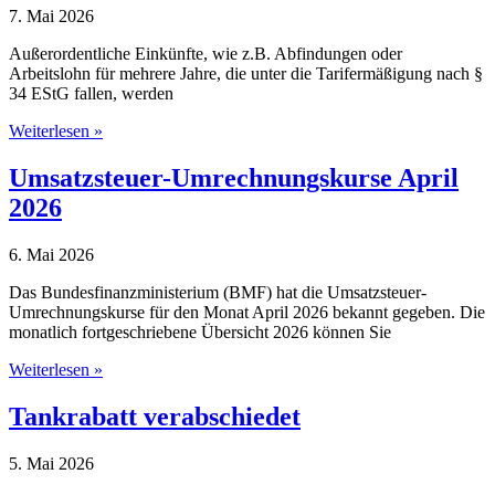
7. Mai 2026
Außerordentliche Einkünfte, wie z.B. Abfindungen oder
Arbeitslohn für mehrere Jahre, die unter die Tarifermäßigung nach §
34 EStG fallen, werden
Änderung
Weiterlesen »
bei
der
Umsatzsteuer-Umrechnungskurse April
steuerlichen
2026
Behandlung
von
außerordentlichen
6. Mai 2026
Einkünften
Das Bundesfinanzministerium (BMF) hat die Umsatzsteuer-
Umrechnungskurse für den Monat April 2026 bekannt gegeben. Die
monatlich fortgeschriebene Übersicht 2026 können Sie
Umsatzsteuer-
Weiterlesen »
Umrechnungskurse
April
Tankrabatt verabschiedet
2026
5. Mai 2026