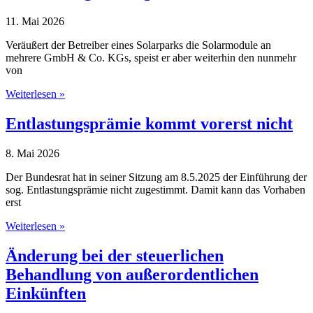
11. Mai 2026
Veräußert der Betreiber eines Solarparks die Solarmodule an
mehrere GmbH & Co. KGs, speist er aber weiterhin den nunmehr
von
Keine
Weiterlesen »
umsatzsteuerliche
Geschäftsveräußerung
Entlastungsprämie kommt vorerst nicht
bei
Fortführung
8. Mai 2026
der
bisherigen
Der Bundesrat hat in seiner Sitzung am 8.5.2025 der Einführung der
Tätigkeit
sog. Entlastungsprämie nicht zugestimmt. Damit kann das Vorhaben
erst
Entlastungsprämie
Weiterlesen »
kommt
vorerst
Änderung bei der steuerlichen
nicht
Behandlung von außerordentlichen
Einkünften