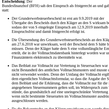
Entscheidung
: Der
Bundesfinanzhof (BFH) sah den Einspruch als fristgerecht an und ga
statt:
Der Grunderwerbsteuerbescheid ist erst am 9.9.2019 mit der
Übergabe des Bescheids durch den Kläger an den S wirksam 
sodass der von S eingelegte Einspruch am 12.9.2019 innerhalb
Einspruchsfrist und damit fristgerecht erfolgt ist.
Die Übersendung des Grunderwerbsteuerbescheids an den Klä
am 27.6.2018 war unwirksam, weil der Bescheid dem S hätte
müssen. Denn der Kläger hatte dem S eine vollumfängliche E
erteilt, die in der Vollmachtsdatenbank hinterlegt worden war u
Finanzämtern elektronisch zu übermitteln war.
Das Beiblatt zur Vollmacht zur Vertretung in Steuersachen war
nicht Bestandteil des amtlichen Vollmachtsmusters und musste
nicht verwendet werden. Denn der Umfang der Vollmacht ergibt
dem eigentlichen Vollmachtsformular, so dass die Angabe der 
dem Beiblatt und die Erklärung, dass die Vollmacht nur für die 
angegebenen Steuernummern gelten soll, im Widerspruch zum 
stünde, das grundsätzlich auf eine uneingeschränkte Vertretung g
wenn nicht bestimmte Steuerarten im Vollmachtsmuster ausdrüc
ausgeschlossen werden.
Da die Bekanntgabe an den Kläger unwirksam war, wurde dies