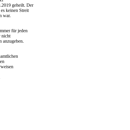
2019 geheilt. Der
es keinen Streit
n war.
ummer für jeden
 nicht
rn anzugeben.
 amtlichen
ten
erweisen
n