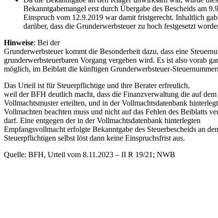
Bekanntgabemangel erst durch Übergabe des Bescheids am 9.9.
Einspruch vom 12.9.2019 war damit fristgerecht. Inhaltlich gab 
darüber, dass die Grunderwerbsteuer zu hoch festgesetzt worde
Hinweise
: Bei der
Grunderwerbsteuer kommt die Besonderheit dazu, dass eine Steuern
grunderwerbsteuerbaren Vorgang vergeben wird. Es ist also vorab gar
möglich, im Beiblatt die künftigen Grunderwerbsteuer-Steuernumme
Das Urteil ist für Steuerpflichtige und ihre Berater erfreulich,
weil der BFH deutlich macht, dass die Finanzverwaltung die auf dem
Vollmachtsmuster erteilten, und in der Vollmachtsdatenbank hinterleg
Vollmachten beachten muss und nicht auf das Fehlen des Beiblatts v
darf. Eine entgegen der in der Vollmachtsdatenbank hinterlegten
Empfangsvollmacht erfolgte Bekanntgabe des Steuerbescheids an de
Steuerpflichtigen selbst löst dann keine Einspruchsfrist aus.
Quelle: BFH, Urteil vom 8.11.2023 – II R 19/21; NWB