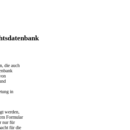
chtsdatenbank
n, die auch
tenbank
 von
und
etung in
egt werden,
dem Formular
 nur für
acht für die