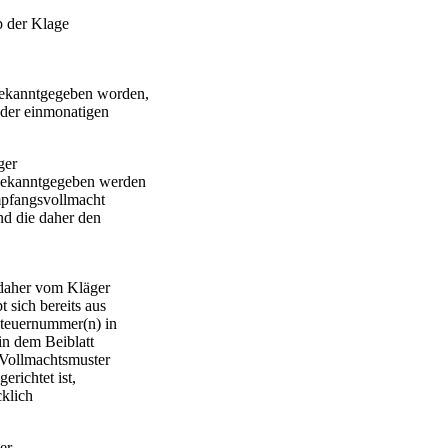
b der Klage
bekanntgegeben worden,
 der einmonatigen
ger
 bekanntgegeben werden
mpfangsvollmacht
nd die daher den
 daher vom Kläger
 sich bereits aus
Steuernummer(n) in
in dem Beiblatt
Vollmachtsmuster
erichtet ist,
klich
er