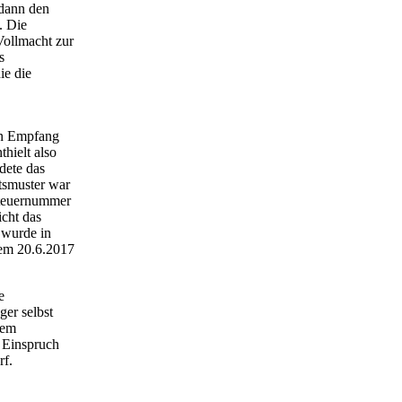
 dann den
. Die
Vollmacht zur
s
ie die
den Empfang
hielt also
dete das
tsmuster war
Steuernummer
icht das
 wurde in
dem 20.6.2017
e
er selbst
dem
 Einspruch
rf.