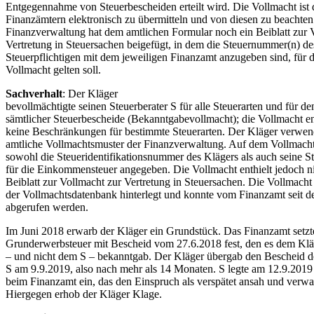
Entgegennahme von Steuerbescheiden erteilt wird. Die Vollmacht ist
Finanzämtern elektronisch zu übermitteln und von diesen zu beachten
Finanzverwaltung hat dem amtlichen Formular noch ein Beiblatt zur 
Vertretung in Steuersachen beigefügt, in dem die Steuernummer(n) de
Steuerpflichtigen mit dem jeweiligen Finanzamt anzugeben sind, für d
Vollmacht gelten soll.
Sachverhalt
: Der Kläger
bevollmächtigte seinen Steuerberater S für alle Steuerarten und für 
sämtlicher Steuerbescheide (Bekanntgabevollmacht); die Vollmacht ent
keine Beschränkungen für bestimmte Steuerarten. Der Kläger verwen
amtliche Vollmachtsmuster der Finanzverwaltung. Auf dem Vollmach
sowohl die Steueridentifikationsnummer des Klägers als auch seine 
für die Einkommensteuer angegeben. Die Vollmacht enthielt jedoch n
Beiblatt zur Vollmacht zur Vertretung in Steuersachen. Die Vollmacht
der Vollmachtsdatenbank hinterlegt und konnte vom Finanzamt seit 
abgerufen werden.
Im Juni 2018 erwarb der Kläger ein Grundstück. Das Finanzamt setzt
Grunderwerbsteuer mit Bescheid vom 27.6.2018 fest, den es dem Kläg
– und nicht dem S – bekanntgab. Der Kläger übergab den Bescheid 
S am 9.9.2019, also nach mehr als 14 Monaten. S legte am 12.9.2019
beim Finanzamt ein, das den Einspruch als verspätet ansah und verwa
Hiergegen erhob der Kläger Klage.