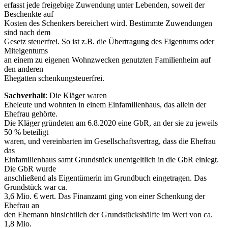
erfasst jede freigebige Zuwendung unter Lebenden, soweit der
Beschenkte auf
Kosten des Schenkers bereichert wird. Bestimmte Zuwendungen
sind nach dem
Gesetz steuerfrei. So ist z.B. die Übertragung des Eigentums oder
Miteigentums
an einem zu eigenen Wohnzwecken genutzten Familienheim auf
den anderen
Ehegatten schenkungsteuerfrei.
Sachverhalt
: Die Kläger waren
Eheleute und wohnten in einem Einfamilienhaus, das allein der
Ehefrau gehörte.
Die Kläger gründeten am 6.8.2020 eine GbR, an der sie zu jeweils
50 % beteiligt
waren, und vereinbarten im Gesellschaftsvertrag, dass die Ehefrau
das
Einfamilienhaus samt Grundstück unentgeltlich in die GbR einlegt.
Die GbR wurde
anschließend als Eigentümerin im Grundbuch eingetragen. Das
Grundstück war ca.
3,6 Mio. € wert. Das Finanzamt ging von einer Schenkung der
Ehefrau an
den Ehemann hinsichtlich der Grundstückshälfte im Wert von ca.
1,8 Mio.