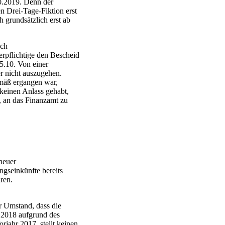
0.2019. Denn der
n Drei-Tage-Fiktion erst
 grundsätzlich erst ab
ich
erpflichtige den Bescheid
25.10. Von einer
r nicht auszugehen.
emäß ergangen war,
 keinen Anlass gehabt,
n, an das Finanzamt zu
neuer
ngseinkünfte bereits
ren.
r Umstand, dass die
 2018 aufgrund des
jahr 2017, stellt keinen