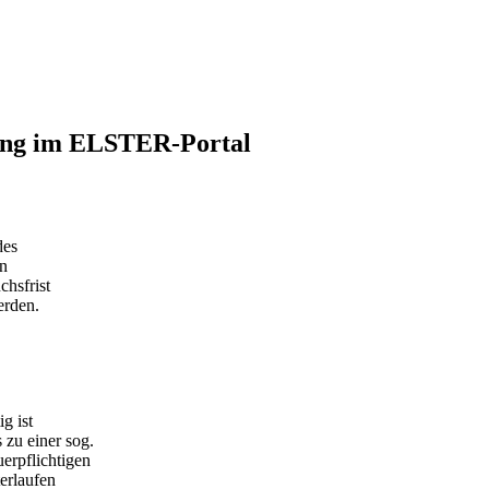
rung im ELSTER-Portal
des
en
chsfrist
erden.
g ist
zu einer sog.
erpflichtigen
erlaufen