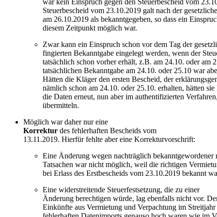
war kein Einspruch gegen den Steuerbescheid vom 23.1
Steuerbescheid vom 23.10.2019 galt nach der gesetzliche
am 26.10.2019 als bekanntgegeben, so dass ein Einspruch
diesem Zeitpunkt möglich war.
Zwar kann ein Einspruch schon vor dem Tag der gesetzl
fingierten Bekanntgabe eingelegt werden, wenn der Steu
tatsächlich schon vorher erhält, z.B. am 24.10. oder am 
tatsächlichen Bekanntgabe am 24.10. oder 25.10 war abe
Hätten die Kläger den ersten Bescheid, der erklärungsg
nämlich schon am 24.10. oder 25.10. erhalten, hätten sie
die Daten erneut, nun aber im authentifizierten Verfahre
übermitteln.
Möglich war daher nur eine
Korrektur
des fehlerhaften Bescheids vom
13.11.2019. Hierfür fehlte aber eine Korrekturvorschrift:
Eine Änderung wegen nachträglich bekanntgewordener 
Tatsachen war nicht möglich, weil die richtigen Vermietu
bei Erlass des Erstbescheids vom 23.10.2019 bekannt wa
Eine widerstreitende Steuerfestsetzung, die zu einer
Änderung berechtigen würde, lag ebenfalls nicht vor. De
Einkünfte aus Vermietung und Verpachtung im Streitjahr
fehlerhaften Datenimports genauso hoch waren wie im Vor