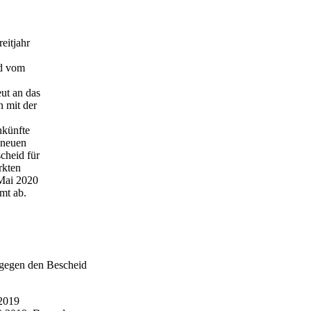
eitjahr
id vom
ut an das
n mit der
nkünfte
 neuen
cheid für
rkten
 Mai 2020
mt ab.
 gegen den Bescheid
.2019