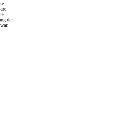
ke
bare
ie
ung der
 war.