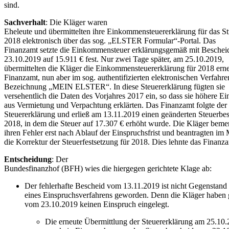
sind.
Sachverhalt
: Die Kläger waren
Eheleute und übermittelten ihre Einkommensteuererklärung für das Str
2018 elektronisch über das sog. „ELSTER Formular“-Portal. Das
Finanzamt setzte die Einkommensteuer erklärungsgemäß mit Besche
23.10.2019 auf 15.911 € fest. Nur zwei Tage später, am 25.10.2019,
übermittelten die Kläger die Einkommensteuererklärung für 2018 erne
Finanzamt, nun aber im sog. authentifizierten elektronischen Verfahre
Bezeichnung „MEIN ELSTER“. In diese Steuererklärung fügten sie
versehentlich die Daten des Vorjahres 2017 ein, so dass sie höhere Ei
aus Vermietung und Verpachtung erklärten. Das Finanzamt folgte der
Steuererklärung und erließ am 13.11.2019 einen geänderten Steuerbes
2018, in dem die Steuer auf 17.307 € erhöht wurde. Die Kläger beme
ihren Fehler erst nach Ablauf der Einspruchsfrist und beantragten im
die Korrektur der Steuerfestsetzung für 2018. Dies lehnte das Finanza
Entscheidung
: Der
Bundesfinanzhof (BFH) wies die hiergegen gerichtete Klage ab:
Der fehlerhafte Bescheid vom 13.11.2019 ist nicht Gegenstand
eines Einspruchsverfahrens geworden. Denn die Kläger haben
vom 23.10.2019 keinen Einspruch eingelegt.
Die erneute Übermittlung der Steuererklärung am 25.10