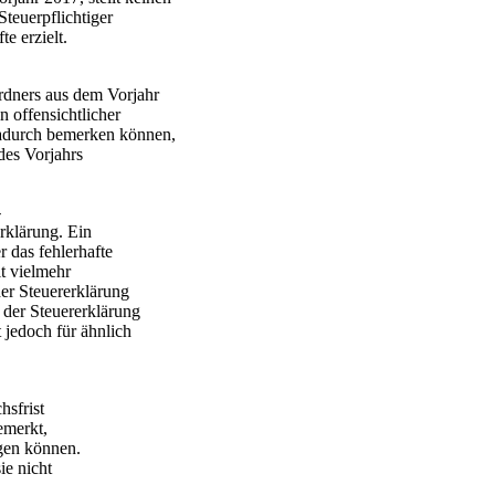
Steuerpflichtiger
e erzielt.
ordners aus dem Vorjahr
n offensichtlicher
dadurch bemerken können,
 des Vorjahrs
-
rklärung. Ein
r das fehlerhafte
t vielmehr
der Steuererklärung
g der Steuererklärung
t jedoch für ähnlich
hsfrist
emerkt,
egen können.
ie nicht