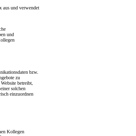
ex aus und verwendet
che
ben und
Kollegen
nikationsdaten bzw.
ngebote zu
Website betreibt,
 einer solchen
isch einzuordnen
enen Kollegen