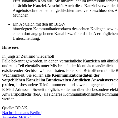
Fritz Johannes Roth aus. Sie missbraucht im Impressum ferner 
tatsächliche Kanzlei-Anschrift. Auch diese Kanzlei verwendet i
Angebotsschreiben einen gefälschten Insolvenzbeschluss des A
München.
Ein Abgleich mit den im BRAV
hinterlegten Kommunikationsdaten des echten Kollegen sowie 
einem dort angegebenen Kanal bzw. über das beA ermöglichen 
Unterscheidung.
Hinweise:
In jüngster Zeit sind wiederholt
Fälle bekannt geworden, in denen vermeintliche Kanzleien mit ähnl
und zum Teil ebenfalls unter Missbrauch der Identitäten tatsächlich
existierender Rechtsanwälte auftraten. Potenziell Betroffenen rät di
Wachsamkeit. Sie sollten
alle Kommunikationsdaten der
vorgeblichen Kanzlei im Bundesweiten Amtlichen Anwaltsverzeich
prüfen
, insbesondere Telefonnummern und soweit angegeben auch
E-Mail-Adressen. Soweit möglich, sollte nur über das besondere elek
Anwaltspostfachs (beA) als sicheres Kommunikationsmittel kommuniz
werden.
Quelle: BRAK,
Nachrichten aus Berlin |
Ausgabe 24/2024