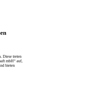
ien
 Diese treten
haft mbH“ auf,
und bieten