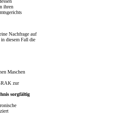
dessen
n ihren
mtsgerichts
eine Nachfrage auf
in diesem Fall die
ichen Maschen
e BRAK zur
nis sorgfältig
tronische
iert