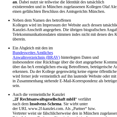
an
. Dabei nutzt sie teilweise die Identität des tatsächlich
existierenden und in München zugelassenen Kollegen Olaf Al
einen gefälschten Beschluss des Amtsgerichts München.
Neben dem Namen des betroffenen
Kollegen wird im Impressum der Website auch dessen tatsächli
Kanzlei-Anschrift angegeben. Die übrigen biografischen Anga
Telekommunikationsdaten stimmen indes nicht mit denen des 
überein.
Ein Abgleich mit den im
Bundesweites Amtliches
Anwaltsverzeichnis (BRAV)
hinterlegten Daten und
insbesondere eine Rückfrage über die dort angegebene Kommu
über das beA ermöglichen etwaig Betroffenen, betrügerische A
erkennen. Da der Kollege gegenwärtig keine eigene öffentliche 
wird ferner jede vermeintlich auf ihn lautende Website oder mit
in Zusammenhang stehende E-Mail-Korrespondenz als betrüger
sein.
Auch die vermeintliche Kanzlei
„
2F Rechtsanwaltsgesellschaft mbH
“ verfährt
nach dem
Insolvenz-Schema
. Sie wirbt unter
der URL www.2f-kanzlei.com. Als „Partner“ bzw.
Vertreter weist sie fälschlicherweise den in München zugelass