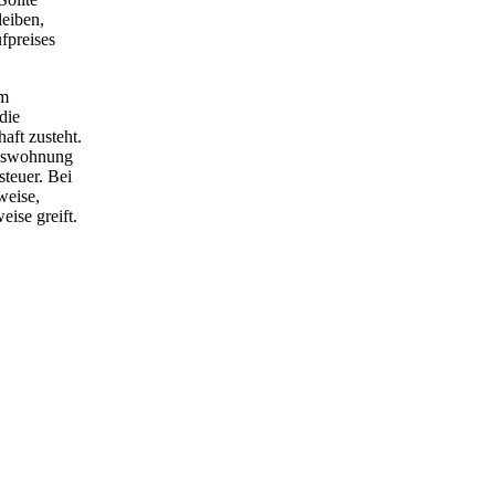
leiben,
fpreises
rm
die
ft zusteht.
umswohnung
teuer. Bei
weise,
ise greift.