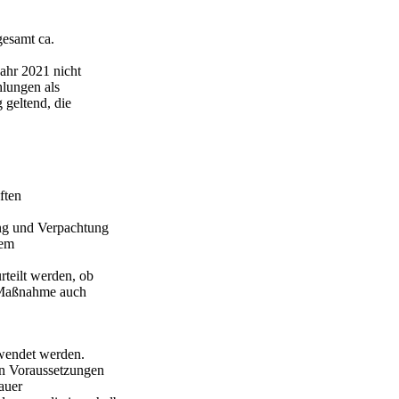
gesamt ca.
ahr 2021 nicht
lungen als
geltend, die
ften
ng und Verpachtung
dem
rteilt werden, ob
 Maßnahme auch
rwendet werden.
n Voraussetzungen
auer