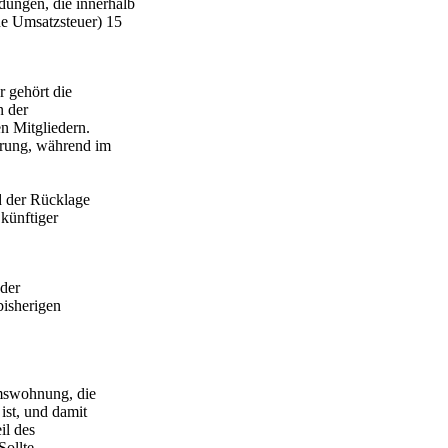
ungen, die innerhalb
ne Umsatzsteuer) 15
 gehört die
 der
n Mitgliedern.
derung, während im
d der Rücklage
künftiger
 der
bisherigen
umswohnung, die
st, und damit
il des
Sollte