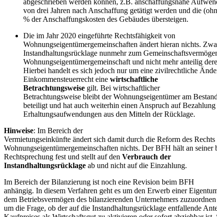
abgeschrieben werden können, z.B. anschaffungsnahe Aufwend
von drei Jahren nach Anschaffung getätigt werden und die (oh
% der Anschaffungskosten des Gebäudes übersteigen.
Die im Jahr 2020 eingeführte Rechtsfähigkeit von
Wohnungseigentümergemeinschaften ändert hieran nichts. Zwar
Instandhaltungsrücklage nunmehr zum Gemeinschaftsvermögen
Wohnungseigentümergemeinschaft und nicht mehr anteilig dere
Hierbei handelt es sich jedoch nur um eine zivilrechtliche Än
Einkommensteuerrecht eine
wirtschaftliche
Betrachtungsweise
gilt. Bei wirtschaftlicher
Betrachtungsweise bleibt der Wohnungseigentümer am Bestan
beteiligt und hat auch weiterhin einen Anspruch auf Bezahlung 
Erhaltungsaufwendungen aus den Mitteln der Rücklage.
Hinweise
: Im Bereich der
Vermietungseinkünfte ändert sich damit durch die Reform des Rechts
Wohnungseigentümergemeinschaften nichts. Der BFH hält an seiner 
Rechtsprechung fest und stellt auf den
Verbrauch der
Instandhaltungsrücklage
ab und nicht auf die Einzahlung.
Im Bereich der Bilanzierung ist noch eine Revision beim BFH
anhängig. In diesem Verfahren geht es um den Erwerb einer Eigent
dem Betriebsvermögen des bilanzierenden Unternehmers zuzuordnen i
um die Frage, ob der auf die Instandhaltungsrücklage entfallende Ante
Kaufpreises als Wirtschaftsgut zu aktivieren oder sofort abziehbar ist. 