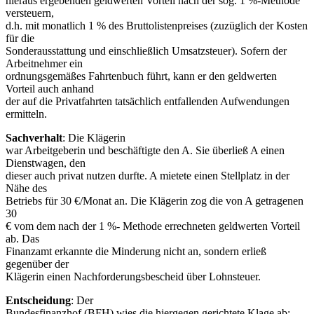
hieraus ergebenden geldwerten Vorteil nach der sog. 1 %-Methode
versteuern,
d.h. mit monatlich 1 % des Bruttolistenpreises (zuzüglich der Kosten
für die
Sonderausstattung und einschließlich Umsatzsteuer). Sofern der
Arbeitnehmer ein
ordnungsgemäßes Fahrtenbuch führt, kann er den geldwerten
Vorteil auch anhand
der auf die Privatfahrten tatsächlich entfallenden Aufwendungen
ermitteln.
Sachverhalt
: Die Klägerin
war Arbeitgeberin und beschäftigte den A. Sie überließ A einen
Dienstwagen, den
dieser auch privat nutzen durfte. A mietete einen Stellplatz in der
Nähe des
Betriebs für 30 €/Monat an. Die Klägerin zog die von A getragenen
30
€ vom dem nach der 1 %- Methode errechneten geldwerten Vorteil
ab. Das
Finanzamt erkannte die Minderung nicht an, sondern erließ
gegenüber der
Klägerin einen Nachforderungsbescheid über Lohnsteuer.
Entscheidung
: Der
Bundesfinanzhof (BFH) wies die hiergegen gerichtete Klage ab: